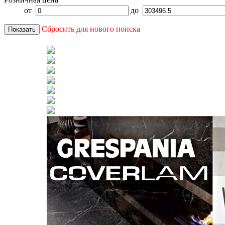
от
до
Сбросить для нового поиска
Показать