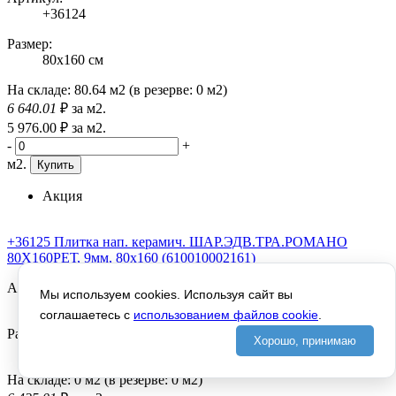
+36124
Размер:
80x160 см
На складе:
80.64 м2
(в резерве:
0 м2
)
6 640
.01
₽
за м2.
5 976
.00
₽
за м2.
-
+
м2.
Купить
Акция
+36125 Плитка нап. керамич. ШАР.ЭДВ.ТРА.РОМАНО
80X160РЕТ, 9мм, 80x160 (610010002161)
Артикул:
Мы используем cookies. Используя сайт вы
+36125
соглашаетесь с
использованием файлов cookie
.
Размер:
Хорошо, принимаю
80x160 см
На складе:
0 м2
(в резерве:
0 м2
)