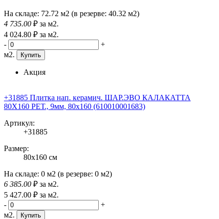
На складе:
72.72 м2
(в резерве:
40.32 м2
)
4 735
.00
₽
за м2.
4 024
.80
₽
за м2.
-
+
м2.
Купить
Акция
+31885 Плитка нап. керамич. ШАР.ЭВО КАЛАКАТТА
80X160 РЕТ., 9мм, 80x160 (610010001683)
Артикул:
+31885
Размер:
80x160 см
На складе:
0 м2
(в резерве:
0 м2
)
6 385
.00
₽
за м2.
5 427
.00
₽
за м2.
-
+
м2.
Купить