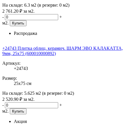
На складе:
6.3 м2
(в резерве:
0 м2
)
2 761
.20
₽
за м2.
-
+
м2.
Купить
Распродажа
+24743 Плитка облиц. керамич. ШАРМ ЭВО КАЛАКАТТА,
9мм, 25x75 (600010000892)
Артикул:
+24743
Размер:
25x75 см
На складе:
5.625 м2
(в резерве:
0 м2
)
2 520
.90
₽
за м2.
-
+
м2.
Купить
Акция