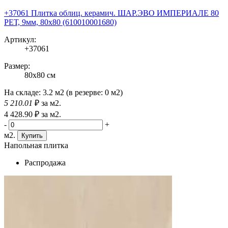
+37061 Плитка облиц. керамич. ШАР.ЭВО ИМПЕРИАЛЕ 80
РЕТ, 9мм, 80x80 (610010001680)
Артикул:
+37061
Размер:
80x80 см
На складе:
3.2 м2
(в резерве:
0 м2
)
5 210
.01
₽
за м2.
4 428
.90
₽
за м2.
-
+
м2.
Купить
Напольная плитка
Распродажа