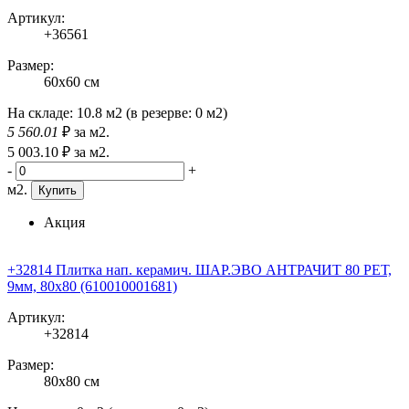
Артикул:
+36561
Размер:
60x60 см
На складе:
10.8 м2
(в резерве:
0 м2
)
5 560
.01
₽
за м2.
5 003
.10
₽
за м2.
-
+
м2.
Купить
Акция
+32814 Плитка нап. керамич. ШАР.ЭВО АНТРАЧИТ 80 РЕТ,
9мм, 80x80 (610010001681)
Артикул:
+32814
Размер:
80x80 см