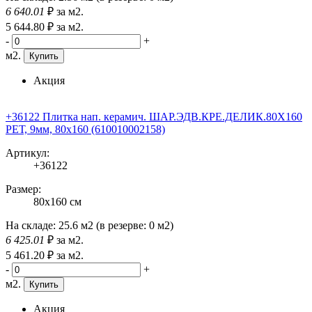
6 640
.01
₽
за м2.
5 644
.80
₽
за м2.
-
+
м2.
Купить
Акция
+36122 Плитка нап. керамич. ШАР.ЭДВ.КРЕ.ДЕЛИК.80X160
РЕТ, 9мм, 80x160 (610010002158)
Артикул:
+36122
Размер:
80x160 см
На складе:
25.6 м2
(в резерве:
0 м2
)
6 425
.01
₽
за м2.
5 461
.20
₽
за м2.
-
+
м2.
Купить
Акция