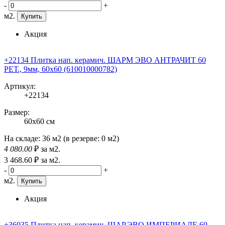
-
+
м2.
Купить
Акция
+22134 Плитка нап. керамич. ШАРМ ЭВО АНТРАЧИТ 60
РЕТ., 9мм, 60x60 (610010000782)
Артикул:
+22134
Размер:
60x60 см
На складе:
36 м2
(в резерве:
0 м2
)
4 080
.00
₽
за м2.
3 468
.60
₽
за м2.
-
+
м2.
Купить
Акция
+36035 Плитка нап. керамич. ШАР.ЭВО ИМПЕРИАЛЕ 60