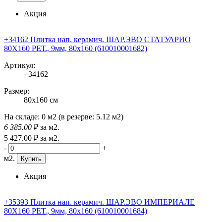
Акция
+34162 Плитка нап. керамич. ШАР.ЭВО СТАТУАРИО
80X160 РЕТ., 9мм, 80x160 (610010001682)
Артикул:
+34162
Размер:
80x160 см
На складе:
0 м2
(в резерве:
5.12 м2
)
6 385
.00
₽
за м2.
5 427
.00
₽
за м2.
-
+
м2.
Купить
Акция
+35393 Плитка нап. керамич. ШАР.ЭВО ИМПЕРИАЛЕ
80X160 РЕТ., 9мм, 80x160 (610010001684)