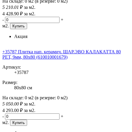
На складе:
0 м2
(в резерве:
0 м2
)
5 210
.01
₽
за м2.
4 428
.90
₽
за м2.
-
+
м2.
Купить
Акция
+35787 Плитка нап. керамич. ШАР.ЭВО КАЛАКАТТА 80
РЕТ, 9мм, 80x80 (610010001679)
Артикул:
+35787
Размер:
80x80 см
На складе:
0 м2
(в резерве:
0 м2
)
5 050
.00
₽
за м2.
4 293
.00
₽
за м2.
-
+
м2.
Купить