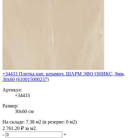
+34433 Плитка нап. керамич. ШАРМ ЭВО ОНИКС, 9мм,
30x60 (610015000237)
Артикул:
+34433
Размер:
30x60 см
На складе:
7.38 м2
(в резерве:
0 м2
)
2 761
.20
₽
за м2.
-
+