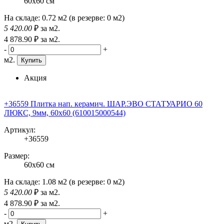
60x60 см
На складе:
0.72 м2
(в резерве:
0 м2
)
5 420
.00
₽
за м2.
4 878
.90
₽
за м2.
-
+
м2.
Купить
Акция
+36559 Плитка нап. керамич. ШАР.ЭВО СТАТУАРИО 60
ЛЮКС, 9мм, 60x60 (610015000544)
Артикул:
+36559
Размер:
60x60 см
На складе:
1.08 м2
(в резерве:
0 м2
)
5 420
.00
₽
за м2.
4 878
.90
₽
за м2.
-
+
м2.