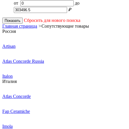
от
до
₽
Сбросить для нового поиска
Показать
Главная страница
>
Сопутствующие товары
Россия
Artisan
Atlas Concorde Russia
Italon
Италия
Atlas Concorde
Fap Ceramiche
Imola