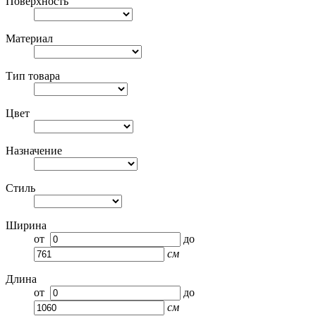
Поверхность
Материал
Тип товара
Цвет
Назначение
Стиль
Ширина
от
до
см
Длина
от
до
см