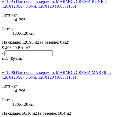
+41295 Плитка нап. керамич. MARMOL CREMA BONE L
120X120(A), 8.5мм, 120X120 (100381155)
Артикул:
+41295
Размер:
120X120 см
На складе:
120.96 м2
(в резерве:
0 м2
)
9 496
.20
₽
за м2.
-
+
м2.
Купить
+41296 Плитка нап. керамич. MARMOL CREMA MARFIL L
120X120(A), 8.5мм, 120X120 (100381181)
Артикул:
+41296
Размер:
120X120 см
На складе:
56.16 м2
(в резерве:
50.4 м2
)