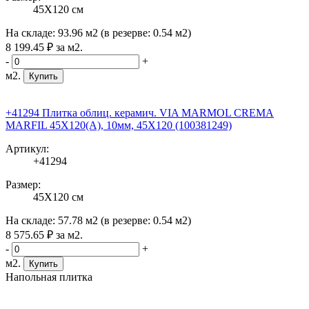
45X120 см
На складе:
93.96 м2
(в резерве:
0.54 м2
)
8 199
.45
₽
за м2.
-
+
м2.
Купить
+41294 Плитка облиц. керамич. VIA MARMOL CREMA
MARFIL 45X120(A), 10мм, 45X120 (100381249)
Артикул:
+41294
Размер:
45X120 см
На складе:
57.78 м2
(в резерве:
0.54 м2
)
8 575
.65
₽
за м2.
-
+
м2.
Купить
Напольная плитка