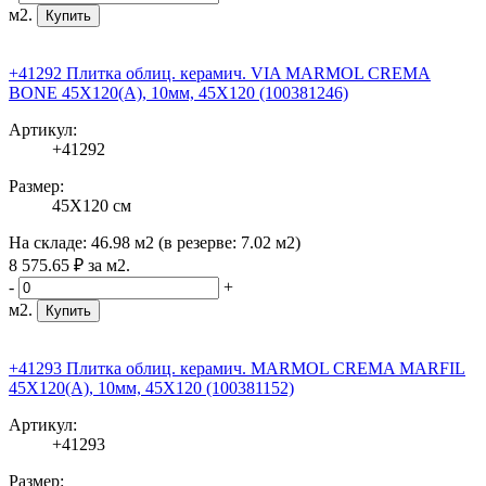
м2.
Купить
+41292 Плитка облиц. керамич. VIA MARMOL CREMA
BONE 45X120(A), 10мм, 45X120 (100381246)
Артикул:
+41292
Размер:
45X120 см
На складе:
46.98 м2
(в резерве:
7.02 м2
)
8 575
.65
₽
за м2.
-
+
м2.
Купить
+41293 Плитка облиц. керамич. MARMOL CREMA MARFIL
45X120(A), 10мм, 45X120 (100381152)
Артикул:
+41293
Размер: