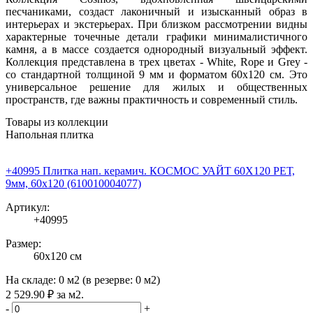
песчаниками, создаст лаконичный и изысканный образ в
интерьерах и экстерьерах. При близком рассмотрении видны
характерные точечные детали графики минималистичного
камня, а в массе создается однородный визуальный эффект.
Коллекция представлена в трех цветах - White, Rope и Grey -
со стандартной толщиной 9 мм и форматом 60x120 см. Это
универсальное решение для жилых и общественных
пространств, где важны практичность и современный стиль.
Товары из коллекции
Напольная плитка
+40995 Плитка нап. керамич. КОСМОС УАЙТ 60X120 РЕТ,
9мм, 60x120 (610010004077)
Артикул:
+40995
Размер:
60x120 см
На складе:
0 м2
(в резерве:
0 м2
)
2 529
.90
₽
за м2.
-
+