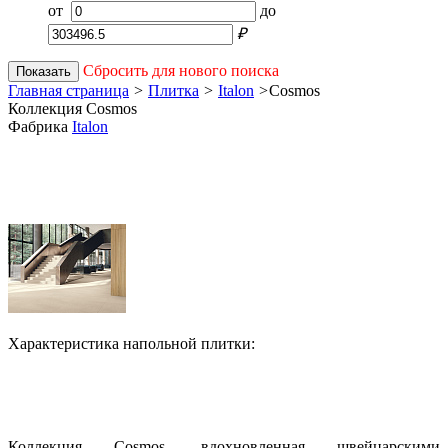
от
до
₽
Сбросить для нового поиска
Показать
Главная страница
>
Плитка
>
Italon
>
Cosmos
Коллекция Cosmos
Фабрика
Italon
Характеристика напольной плитки:
Коллекция Cosmos, вдохновленная швейцарскими