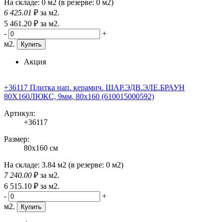
На складе:
0 м2
(в резерве:
0 м2
)
6 425
.01
₽
за м2.
5 461
.20
₽
за м2.
-
+
м2.
Купить
Акция
+36117 Плитка нап. керамич. ШАР.ЭДВ.ЭЛЕ.БРАУН
80X160ЛЮКС, 9мм, 80x160 (610015000592)
Артикул:
+36117
Размер:
80x160 см
На складе:
3.84 м2
(в резерве:
0 м2
)
7 240
.00
₽
за м2.
6 515
.10
₽
за м2.
-
+
м2.
Купить