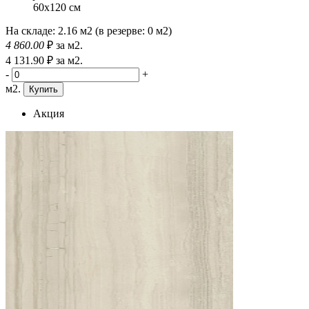
60x120 см
На складе:
2.16 м2
(в резерве:
0 м2
)
4 860
.00
₽
за м2.
4 131
.90
₽
за м2.
-
+
м2.
Купить
Акция