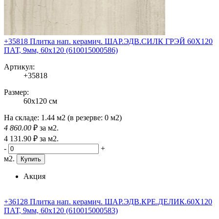
+35818 Плитка нап. керамич. ШАР.ЭДВ.СИЛК ГРЭЙ 60X120
ПАТ, 9мм, 60x120 (610015000586)
Артикул:
+35818
Размер:
60x120 см
На складе:
1.44 м2
(в резерве:
0 м2
)
4 860
.00
₽
за м2.
4 131
.90
₽
за м2.
-
+
м2.
Купить
Акция
+36128 Плитка нап. керамич. ШАР.ЭДВ.КРЕ.ДЕЛИК.60X120
ПАТ, 9мм, 60x120 (610015000583)