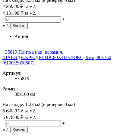
На складе:
82.8 м2
(в резерве:
0 м2
)
4 860
.00
₽
за м2.
4 131
.90
₽
за м2.
-
+
м2.
Купить
Акция
+35819 Плитка нап. керамич.
ШАР.ЭДВ.КРЕ.ДЕЛИК.80X160ЛЮКС, 9мм, 80x160
(610015000587)
Артикул:
+35819
Размер:
80x160 см
На складе:
1.28 м2
(в резерве:
0 м2
)
6 640
.01
₽
за м2.
5 976
.00
₽
за м2.
-
+
м2.
Купить