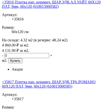
+35816 Плитка нап. керамич. ШАР.ЭДВ.АЛ.УАЙТ 60X120
ПАТ, 9мм, 60x120 (610015000582)
Артикул:
+35816
Размер:
60x120 см
На складе:
4.32 м2
(в резерве:
48.24 м2
)
4 860
.00
₽
за м2.
4 131
.90
₽
за м2.
-
+
м2.
Купить
Акция
+35817 Плитка нап. керамич. ШАР.ЭДВ.ТРА.РОМАНО
60X120 ПАТ, 9мм, 60x120 (610015000585)
Артикул:
+35817
Размер: