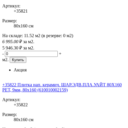
Артикул:
+35821
Размер:
80x160 см
На складе:
11.52 м2
(в резерве:
0 м2
)
6 995
.00
₽
за м2.
5 946
.30
₽
за м2.
-
+
м2.
Купить
Акция
+35822 Плитка нап. керамич. ШАР.ЭДВ.ПЛА.УАЙТ 80X160
РЕТ, 9мм, 80x160 (610010002159)
Артикул:
+35822
Размер:
80x160 см