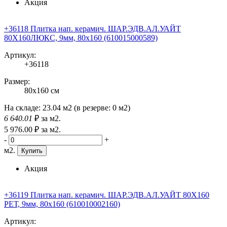
Акция
+36118 Плитка нап. керамич. ШАР.ЭДВ.АЛ.УАЙТ
80X160ЛЮКС, 9мм, 80x160 (610015000589)
Артикул:
+36118
Размер:
80x160 см
На складе:
23.04 м2
(в резерве:
0 м2
)
6 640
.01
₽
за м2.
5 976
.00
₽
за м2.
-
+
м2.
Купить
Акция
+36119 Плитка нап. керамич. ШАР.ЭДВ.АЛ.УАЙТ 80X160
РЕТ, 9мм, 80x160 (610010002160)
Артикул: