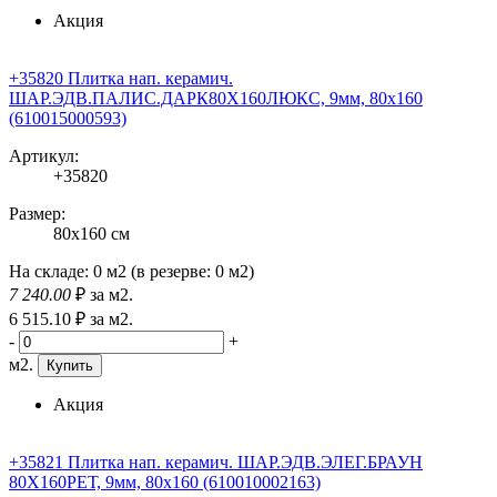
Акция
+35820 Плитка нап. керамич.
ШАР.ЭДВ.ПАЛИС.ДАРК80X160ЛЮКС, 9мм, 80x160
(610015000593)
Артикул:
+35820
Размер:
80x160 см
На складе:
0 м2
(в резерве:
0 м2
)
7 240
.00
₽
за м2.
6 515
.10
₽
за м2.
-
+
м2.
Купить
Акция
+35821 Плитка нап. керамич. ШАР.ЭДВ.ЭЛЕГ.БРАУН
80X160РЕТ, 9мм, 80x160 (610010002163)