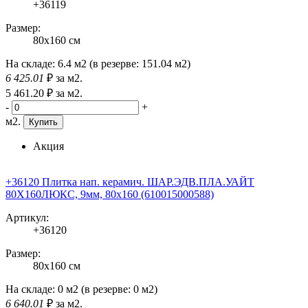
+36119
Размер:
80x160 см
На складе:
6.4 м2
(в резерве:
151.04 м2
)
6 425
.01
₽
за м2.
5 461
.20
₽
за м2.
-
+
м2.
Купить
Акция
+36120 Плитка нап. керамич. ШАР.ЭДВ.ПЛА.УАЙТ
80X160ЛЮКС, 9мм, 80x160 (610015000588)
Артикул:
+36120
Размер:
80x160 см
На складе:
0 м2
(в резерве:
0 м2
)
6 640
.01
₽
за м2.