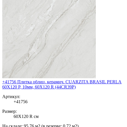
+41756 Плитка облиц. керамич. CUARZITA BRASIL PERLA
60X120 P, 10мм, 60X120 R (44CR39P)
Артикул:
+41756
Размер:
60X120 R см
На складе:
95.76 м2
(в резерве:
0.72 м2
)