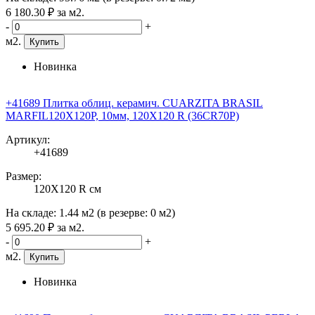
6 180
.30
₽
за м2.
-
+
м2.
Купить
Новинка
+41689 Плитка облиц. керамич. CUARZITA BRASIL
MARFIL120X120P, 10мм, 120X120 R (36CR70P)
Артикул:
+41689
Размер:
120X120 R см
На складе:
1.44 м2
(в резерве:
0 м2
)
5 695
.20
₽
за м2.
-
+
м2.
Купить
Новинка