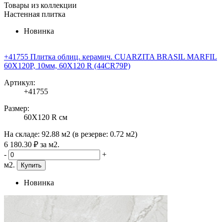
Товары из коллекции
Настенная плитка
Новинка
+41755 Плитка облиц. керамич. CUARZITA BRASIL MARFIL
60X120P, 10мм, 60X120 R (44CR79P)
Артикул:
+41755
Размер:
60X120 R см
На складе:
92.88 м2
(в резерве:
0.72 м2
)
6 180
.30
₽
за м2.
-
+
м2.
Купить
Новинка