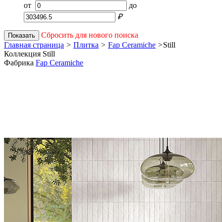
от
до
₽
Сбросить для нового поиска
Показать
Главная страница
>
Плитка
>
Fap Ceramiche
>
Still
Коллекция Still
Фабрика
Fap Ceramiche