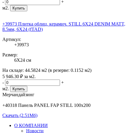
-
+
м2.
Купить
+39973 Плитка облиц. керамич. STILL 6X24 DENIM MATT,
8.5мм, 6X24 (fTAD)
Артикул:
+39973
Размер:
6X24 см
На складе:
44.5824 м2
(в резерве:
0.1152 м2
)
5 946
.30
₽
за м2.
-
+
м2.
Купить
Мерчандайзинг
+40318 Панель PANEL FAP STILL 100х200
Скачать (2.51Мб)
О КОМПАНИИ
Новости