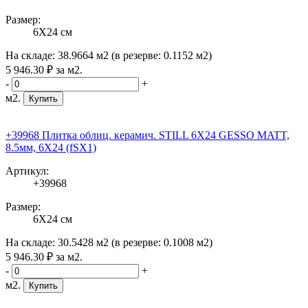
Размер:
6X24 см
На складе:
38.9664 м2
(в резерве:
0.1152 м2
)
5 946
.30
₽
за м2.
-
+
м2.
Купить
+39968 Плитка облиц. керамич. STILL 6X24 GESSO MATT,
8.5мм, 6X24 (fSX1)
Артикул:
+39968
Размер:
6X24 см
На складе:
30.5428 м2
(в резерве:
0.1008 м2
)
5 946
.30
₽
за м2.
-
+
м2.
Купить