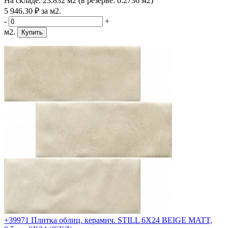
На складе:
23.832 м2
(в резерве:
0.2736 м2
)
5 946
.30
₽
за м2.
-
+
м2.
Купить
+39971 Плитка облиц. керамич. STILL 6X24 BEIGE MATT,