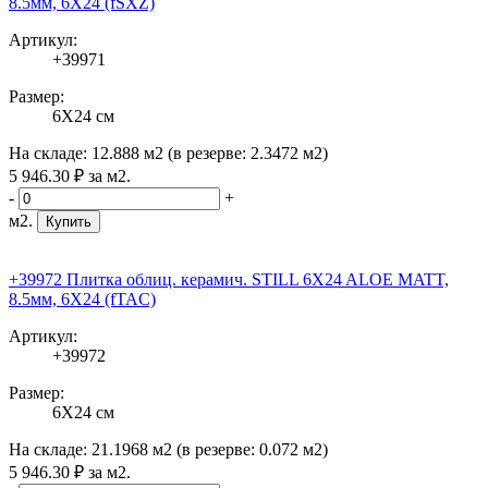
8.5мм, 6X24 (fSXZ)
Артикул:
+39971
Размер:
6X24 см
На складе:
12.888 м2
(в резерве:
2.3472 м2
)
5 946
.30
₽
за м2.
-
+
м2.
Купить
+39972 Плитка облиц. керамич. STILL 6X24 ALOE MATT,
8.5мм, 6X24 (fTAC)
Артикул:
+39972
Размер:
6X24 см
На складе:
21.1968 м2
(в резерве:
0.072 м2
)
5 946
.30
₽
за м2.