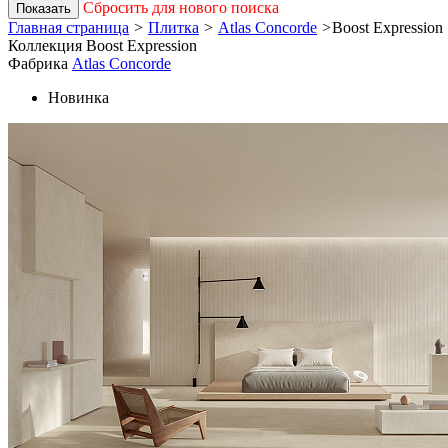
Сбросить для нового поиска
Показать
Главная страница
>
Плитка
>
Atlas Concorde
>
Boost Expression
Коллекция Boost Expression
Фабрика
Atlas Concorde
Новинка