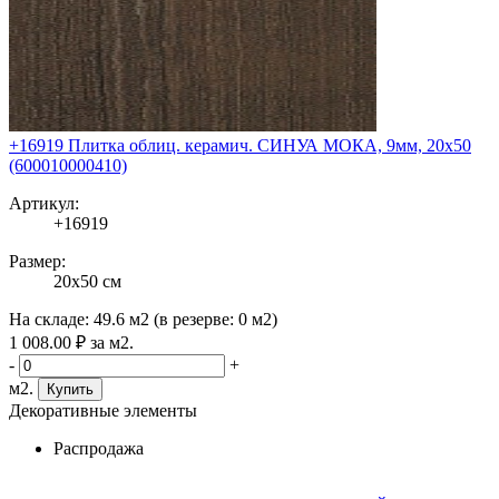
+16919 Плитка облиц. керамич. СИНУА МОКА, 9мм, 20x50
(600010000410)
Артикул:
+16919
Размер:
20x50 см
На складе:
49.6 м2
(в резерве:
0 м2
)
1 008
.00
₽
за м2.
-
+
м2.
Купить
Декоративные элементы
Распродажа